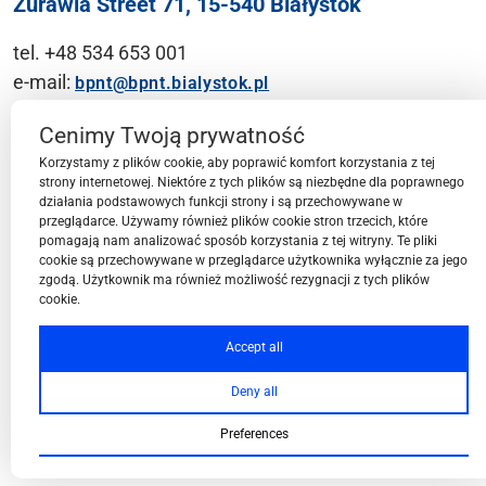
Żurawia Street 71, 15-540 Białystok
tel. +48 534 653 001
e-mail:
bpnt@bpnt.bialystok.pl
Contact
Cenimy Twoją prywatność
Korzystamy z plików cookie, aby poprawić komfort korzystania z tej
strony internetowej. Niektóre z tych plików są niezbędne dla poprawnego
działania podstawowych funkcji strony i są przechowywane w
przeglądarce. Używamy również plików cookie stron trzecich, które
BPN-T Area
pomagają nam analizować sposób korzystania z tej witryny. Te pliki
cookie są przechowywane w przeglądarce użytkownika wyłącznie za jego
zgodą. Użytkownik ma również możliwość rezygnacji z tych plików
cookie.
BPN-T Offer
Accept all
Deny all
About BPN-T
Preferences