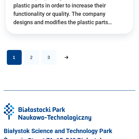
plastic parts in order to increase their
functionality or quality. The company
designs and modifies the plastic parts…
1
2
3
Białystok Science and Technology Park