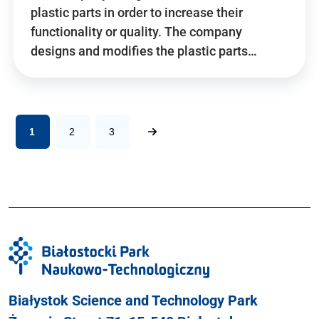
plastic parts in order to increase their
functionality or quality. The company
designs and modifies the plastic parts…
1
2
3
Białystok Science and Technology Park