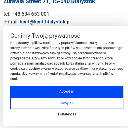
Żurawia Street 71, 15-540 Białystok
tel. +48 534 653 001
e-mail:
bpnt@bpnt.bialystok.pl
Contact
Cenimy Twoją prywatność
Korzystamy z plików cookie, aby poprawić komfort korzystania z tej
strony internetowej. Niektóre z tych plików są niezbędne dla poprawnego
działania podstawowych funkcji strony i są przechowywane w
przeglądarce. Używamy również plików cookie stron trzecich, które
BPN-T Area
pomagają nam analizować sposób korzystania z tej witryny. Te pliki
cookie są przechowywane w przeglądarce użytkownika wyłącznie za jego
zgodą. Użytkownik ma również możliwość rezygnacji z tych plików
cookie.
BPN-T Offer
Accept all
Deny all
About BPN-T
Preferences