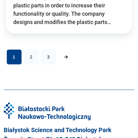
plastic parts in order to increase their
functionality or quality. The company
designs and modifies the plastic parts…
1
2
3
Białystok Science and Technology Park