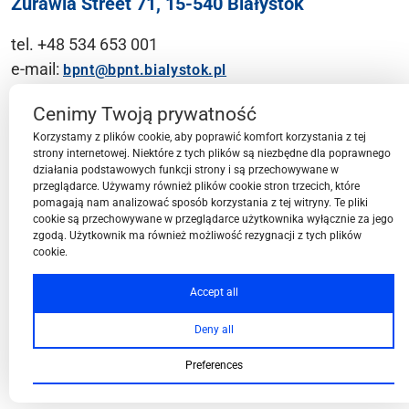
Żurawia Street 71, 15-540 Białystok
tel. +48 534 653 001
e-mail:
bpnt@bpnt.bialystok.pl
Contact
Cenimy Twoją prywatność
Korzystamy z plików cookie, aby poprawić komfort korzystania z tej
strony internetowej. Niektóre z tych plików są niezbędne dla poprawnego
działania podstawowych funkcji strony i są przechowywane w
przeglądarce. Używamy również plików cookie stron trzecich, które
BPN-T Area
pomagają nam analizować sposób korzystania z tej witryny. Te pliki
cookie są przechowywane w przeglądarce użytkownika wyłącznie za jego
zgodą. Użytkownik ma również możliwość rezygnacji z tych plików
cookie.
BPN-T Offer
Accept all
Deny all
About BPN-T
Preferences