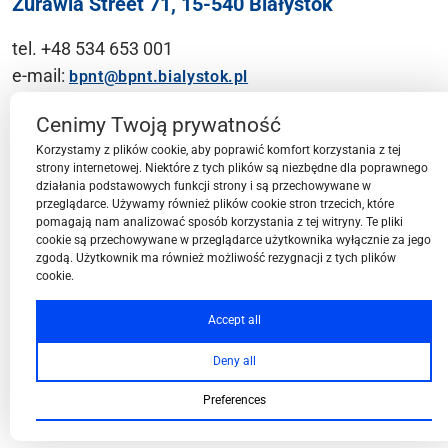
Żurawia Street 71, 15-540 Białystok
tel. +48 534 653 001
e-mail:
bpnt@bpnt.bialystok.pl
Contact
Cenimy Twoją prywatność
Korzystamy z plików cookie, aby poprawić komfort korzystania z tej
strony internetowej. Niektóre z tych plików są niezbędne dla poprawnego
działania podstawowych funkcji strony i są przechowywane w
przeglądarce. Używamy również plików cookie stron trzecich, które
BPN-T Area
pomagają nam analizować sposób korzystania z tej witryny. Te pliki
cookie są przechowywane w przeglądarce użytkownika wyłącznie za jego
zgodą. Użytkownik ma również możliwość rezygnacji z tych plików
cookie.
BPN-T Offer
Accept all
Deny all
About BPN-T
Preferences