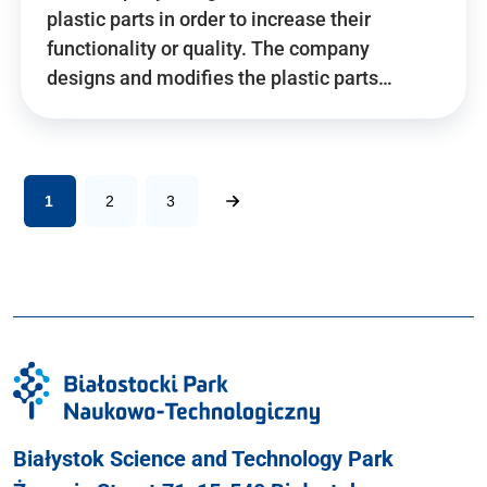
plastic parts in order to increase their
functionality or quality. The company
designs and modifies the plastic parts…
1
2
3
Białystok Science and Technology Park