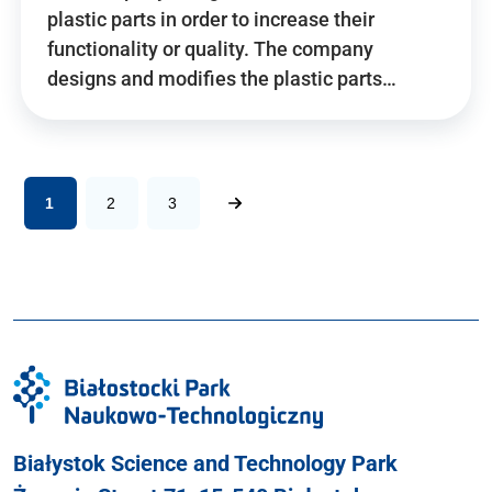
plastic parts in order to increase their
functionality or quality. The company
designs and modifies the plastic parts…
1
2
3
Białystok Science and Technology Park