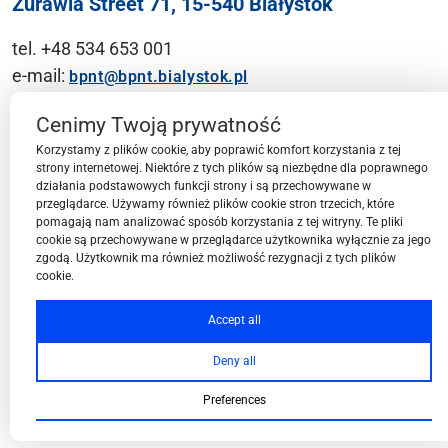
Żurawia Street 71, 15-540 Białystok
tel. +48 534 653 001
e-mail:
bpnt@bpnt.bialystok.pl
Contact
Cenimy Twoją prywatność
Korzystamy z plików cookie, aby poprawić komfort korzystania z tej
strony internetowej. Niektóre z tych plików są niezbędne dla poprawnego
działania podstawowych funkcji strony i są przechowywane w
przeglądarce. Używamy również plików cookie stron trzecich, które
BPN-T Area
pomagają nam analizować sposób korzystania z tej witryny. Te pliki
cookie są przechowywane w przeglądarce użytkownika wyłącznie za jego
zgodą. Użytkownik ma również możliwość rezygnacji z tych plików
cookie.
BPN-T Offer
Accept all
Deny all
About BPN-T
Preferences