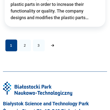
plastic parts in order to increase their
functionality or quality. The company
designs and modifies the plastic parts…
1
2
3
Białystok Science and Technology Park