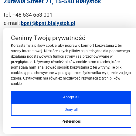
Żurawia Street 71, 15-540 Białystok
tel. +48 534 653 001
e-mail:
bpnt@bpnt.bialystok.pl
Contact
Cenimy Twoją prywatność
Korzystamy z plików cookie, aby poprawić komfort korzystania z tej
strony internetowej. Niektóre z tych plików są niezbędne dla poprawnego
działania podstawowych funkcji strony i są przechowywane w
przeglądarce. Używamy również plików cookie stron trzecich, które
BPN-T Area
pomagają nam analizować sposób korzystania z tej witryny. Te pliki
cookie są przechowywane w przeglądarce użytkownika wyłącznie za jego
zgodą. Użytkownik ma również możliwość rezygnacji z tych plików
cookie.
BPN-T Offer
Accept all
Deny all
About BPN-T
Preferences