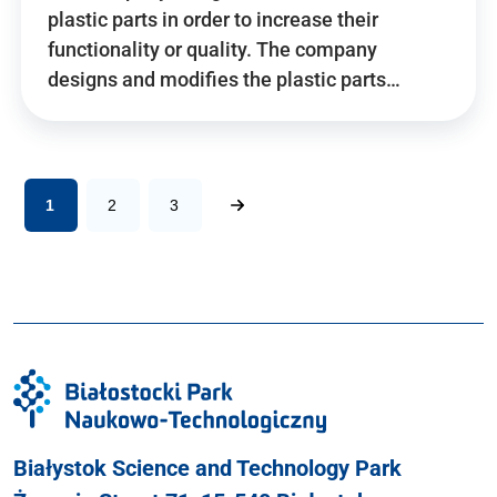
plastic parts in order to increase their
functionality or quality. The company
designs and modifies the plastic parts…
1
2
3
Białystok Science and Technology Park