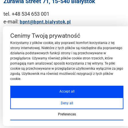
Żurawia Street 71, 15-540 Białystok
tel. +48 534 653 001
e-mail:
bpnt@bpnt.bialystok.pl
Contact
Cenimy Twoją prywatność
Korzystamy z plików cookie, aby poprawić komfort korzystania z tej
strony internetowej. Niektóre z tych plików są niezbędne dla poprawnego
działania podstawowych funkcji strony i są przechowywane w
przeglądarce. Używamy również plików cookie stron trzecich, które
BPN-T Area
pomagają nam analizować sposób korzystania z tej witryny. Te pliki
cookie są przechowywane w przeglądarce użytkownika wyłącznie za jego
zgodą. Użytkownik ma również możliwość rezygnacji z tych plików
cookie.
BPN-T Offer
Accept all
Deny all
About BPN-T
Preferences