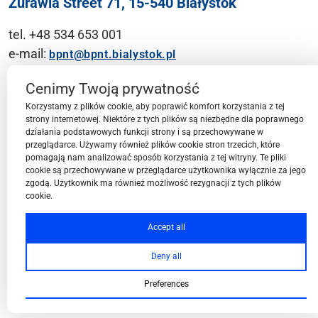
Żurawia Street 71, 15-540 Białystok
tel. +48 534 653 001
e-mail:
bpnt@bpnt.bialystok.pl
Contact
Cenimy Twoją prywatność
Korzystamy z plików cookie, aby poprawić komfort korzystania z tej
strony internetowej. Niektóre z tych plików są niezbędne dla poprawnego
działania podstawowych funkcji strony i są przechowywane w
przeglądarce. Używamy również plików cookie stron trzecich, które
BPN-T Area
pomagają nam analizować sposób korzystania z tej witryny. Te pliki
cookie są przechowywane w przeglądarce użytkownika wyłącznie za jego
zgodą. Użytkownik ma również możliwość rezygnacji z tych plików
cookie.
BPN-T Offer
Accept all
Deny all
About BPN-T
Preferences