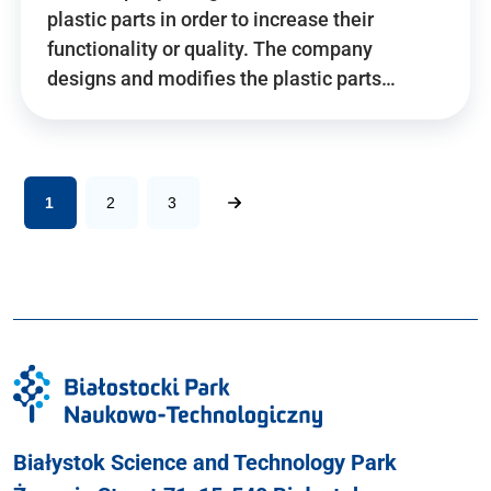
plastic parts in order to increase their
functionality or quality. The company
designs and modifies the plastic parts…
1
2
3
Białystok Science and Technology Park