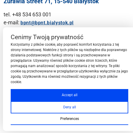
Żurawia Street 71, 15-540 Białystok
tel. +48 534 653 001
e-mail:
bpnt@bpnt.bialystok.pl
Contact
Cenimy Twoją prywatność
Korzystamy z plików cookie, aby poprawić komfort korzystania z tej
strony internetowej. Niektóre z tych plików są niezbędne dla poprawnego
działania podstawowych funkcji strony i są przechowywane w
przeglądarce. Używamy również plików cookie stron trzecich, które
BPN-T Area
pomagają nam analizować sposób korzystania z tej witryny. Te pliki
cookie są przechowywane w przeglądarce użytkownika wyłącznie za jego
zgodą. Użytkownik ma również możliwość rezygnacji z tych plików
cookie.
BPN-T Offer
Accept all
Deny all
About BPN-T
Preferences