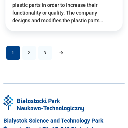
plastic parts in order to increase their
functionality or quality. The company
designs and modifies the plastic parts…
1
2
3
Białystok Science and Technology Park