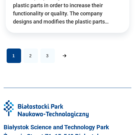
plastic parts in order to increase their
functionality or quality. The company
designs and modifies the plastic parts…
1
2
3
Białystok Science and Technology Park