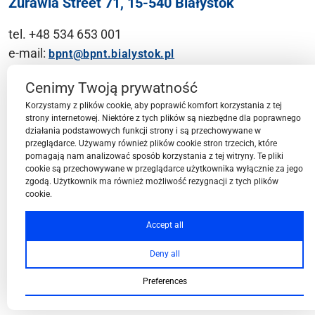
Żurawia Street 71, 15-540 Białystok
tel. +48 534 653 001
e-mail:
bpnt@bpnt.bialystok.pl
Contact
Cenimy Twoją prywatność
Korzystamy z plików cookie, aby poprawić komfort korzystania z tej
strony internetowej. Niektóre z tych plików są niezbędne dla poprawnego
działania podstawowych funkcji strony i są przechowywane w
przeglądarce. Używamy również plików cookie stron trzecich, które
BPN-T Area
pomagają nam analizować sposób korzystania z tej witryny. Te pliki
cookie są przechowywane w przeglądarce użytkownika wyłącznie za jego
zgodą. Użytkownik ma również możliwość rezygnacji z tych plików
cookie.
BPN-T Offer
Accept all
Deny all
About BPN-T
Preferences