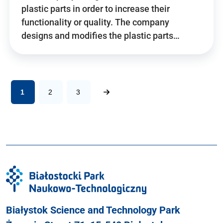
plastic parts in order to increase their
functionality or quality. The company
designs and modifies the plastic parts…
1
2
3
Białystok Science and Technology Park