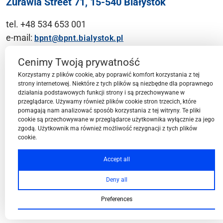
Żurawia Street 71, 15-540 Białystok
tel. +48 534 653 001
e-mail:
bpnt@bpnt.bialystok.pl
Contact
Cenimy Twoją prywatność
Korzystamy z plików cookie, aby poprawić komfort korzystania z tej
strony internetowej. Niektóre z tych plików są niezbędne dla poprawnego
działania podstawowych funkcji strony i są przechowywane w
przeglądarce. Używamy również plików cookie stron trzecich, które
BPN-T Area
pomagają nam analizować sposób korzystania z tej witryny. Te pliki
cookie są przechowywane w przeglądarce użytkownika wyłącznie za jego
zgodą. Użytkownik ma również możliwość rezygnacji z tych plików
cookie.
BPN-T Offer
Accept all
Deny all
About BPN-T
Preferences