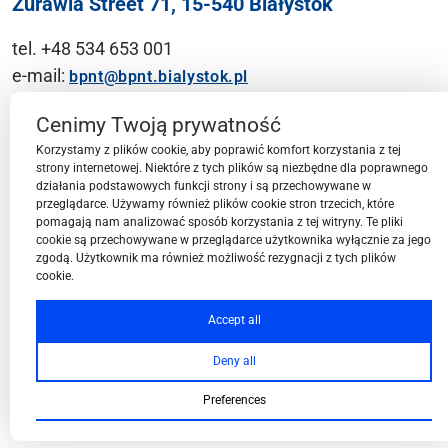
Żurawia Street 71, 15-540 Białystok
tel. +48 534 653 001
e-mail:
bpnt@bpnt.bialystok.pl
Contact
Cenimy Twoją prywatność
Korzystamy z plików cookie, aby poprawić komfort korzystania z tej
strony internetowej. Niektóre z tych plików są niezbędne dla poprawnego
działania podstawowych funkcji strony i są przechowywane w
przeglądarce. Używamy również plików cookie stron trzecich, które
BPN-T Area
pomagają nam analizować sposób korzystania z tej witryny. Te pliki
cookie są przechowywane w przeglądarce użytkownika wyłącznie za jego
zgodą. Użytkownik ma również możliwość rezygnacji z tych plików
cookie.
BPN-T Offer
Accept all
Deny all
About BPN-T
Preferences