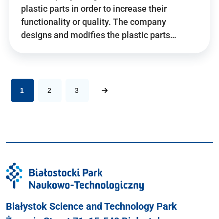
plastic parts in order to increase their
functionality or quality. The company
designs and modifies the plastic parts…
1
2
3
Białystok Science and Technology Park