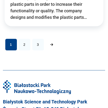
plastic parts in order to increase their
functionality or quality. The company
designs and modifies the plastic parts…
1
2
3
Białystok Science and Technology Park