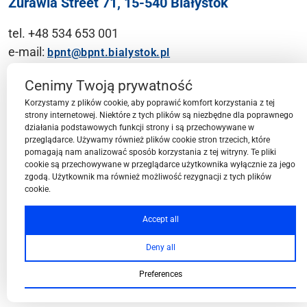
Żurawia Street 71, 15-540 Białystok
tel. +48 534 653 001
e-mail:
bpnt@bpnt.bialystok.pl
Contact
Cenimy Twoją prywatność
Korzystamy z plików cookie, aby poprawić komfort korzystania z tej
strony internetowej. Niektóre z tych plików są niezbędne dla poprawnego
działania podstawowych funkcji strony i są przechowywane w
przeglądarce. Używamy również plików cookie stron trzecich, które
BPN-T Area
pomagają nam analizować sposób korzystania z tej witryny. Te pliki
cookie są przechowywane w przeglądarce użytkownika wyłącznie za jego
zgodą. Użytkownik ma również możliwość rezygnacji z tych plików
cookie.
BPN-T Offer
Accept all
Deny all
About BPN-T
Preferences