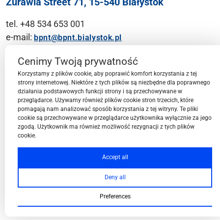
Żurawia Street 71, 15-540 Białystok
tel. +48 534 653 001
e-mail:
bpnt@bpnt.bialystok.pl
Contact
Cenimy Twoją prywatność
Korzystamy z plików cookie, aby poprawić komfort korzystania z tej
strony internetowej. Niektóre z tych plików są niezbędne dla poprawnego
działania podstawowych funkcji strony i są przechowywane w
przeglądarce. Używamy również plików cookie stron trzecich, które
BPN-T Area
pomagają nam analizować sposób korzystania z tej witryny. Te pliki
cookie są przechowywane w przeglądarce użytkownika wyłącznie za jego
zgodą. Użytkownik ma również możliwość rezygnacji z tych plików
cookie.
BPN-T Offer
Accept all
Deny all
About BPN-T
Preferences