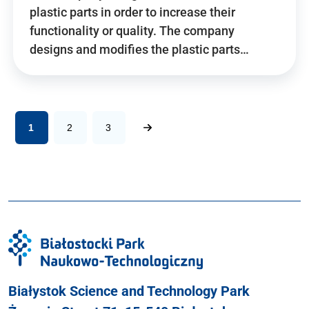
plastic parts in order to increase their
functionality or quality. The company
designs and modifies the plastic parts…
1
2
3
Białystok Science and Technology Park