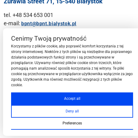
Żurawia Street 71, 15-540 Białystok
tel. +48 534 653 001
e-mail:
bpnt@bpnt.bialystok.pl
Contact
Cenimy Twoją prywatność
Korzystamy z plików cookie, aby poprawić komfort korzystania z tej
strony internetowej. Niektóre z tych plików są niezbędne dla poprawnego
działania podstawowych funkcji strony i są przechowywane w
przeglądarce. Używamy również plików cookie stron trzecich, które
BPN-T Area
pomagają nam analizować sposób korzystania z tej witryny. Te pliki
cookie są przechowywane w przeglądarce użytkownika wyłącznie za jego
zgodą. Użytkownik ma również możliwość rezygnacji z tych plików
cookie.
BPN-T Offer
Accept all
Deny all
About BPN-T
Preferences