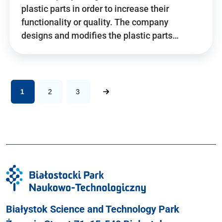
plastic parts in order to increase their
functionality or quality. The company
designs and modifies the plastic parts…
1
2
3
Białystok Science and Technology Park