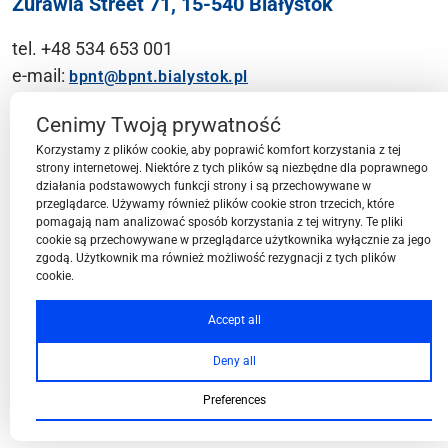
Żurawia Street 71, 15-540 Białystok
tel. +48 534 653 001
e-mail:
bpnt@bpnt.bialystok.pl
Contact
Cenimy Twoją prywatność
Korzystamy z plików cookie, aby poprawić komfort korzystania z tej
strony internetowej. Niektóre z tych plików są niezbędne dla poprawnego
działania podstawowych funkcji strony i są przechowywane w
przeglądarce. Używamy również plików cookie stron trzecich, które
BPN-T Area
pomagają nam analizować sposób korzystania z tej witryny. Te pliki
cookie są przechowywane w przeglądarce użytkownika wyłącznie za jego
zgodą. Użytkownik ma również możliwość rezygnacji z tych plików
cookie.
BPN-T Offer
Accept all
Deny all
About BPN-T
Preferences