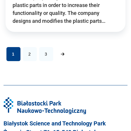
plastic parts in order to increase their
functionality or quality. The company
designs and modifies the plastic parts…
1
2
3
Białystok Science and Technology Park