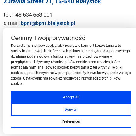
Żurawia Street 71, 15-540 Białystok
tel. +48 534 653 001
e-mail:
bpnt@bpnt.bialystok.pl
Contact
Cenimy Twoją prywatność
Korzystamy z plików cookie, aby poprawić komfort korzystania z tej
strony internetowej. Niektóre z tych plików są niezbędne dla poprawnego
działania podstawowych funkcji strony i są przechowywane w
przeglądarce. Używamy również plików cookie stron trzecich, które
BPN-T Area
pomagają nam analizować sposób korzystania z tej witryny. Te pliki
cookie są przechowywane w przeglądarce użytkownika wyłącznie za jego
zgodą. Użytkownik ma również możliwość rezygnacji z tych plików
cookie.
BPN-T Offer
Accept all
Deny all
About BPN-T
Preferences