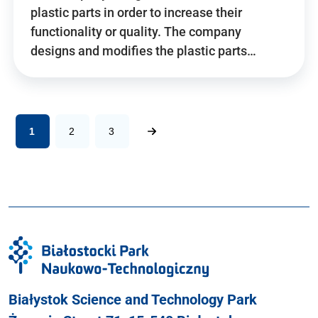
plastic parts in order to increase their
functionality or quality. The company
designs and modifies the plastic parts…
1
2
3
Białystok Science and Technology Park