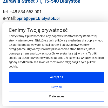
Żurawia Street 71, 15-540 Białystok
tel. +48 534 653 001
e-mail:
bpnt@bpnt.bialystok.pl
Contact
Cenimy Twoją prywatność
Korzystamy z plików cookie, aby poprawić komfort korzystania z tej
strony internetowej. Niektóre z tych plików są niezbędne dla poprawnego
działania podstawowych funkcji strony i są przechowywane w
przeglądarce. Używamy również plików cookie stron trzecich, które
BPN-T Area
pomagają nam analizować sposób korzystania z tej witryny. Te pliki
cookie są przechowywane w przeglądarce użytkownika wyłącznie za jego
zgodą. Użytkownik ma również możliwość rezygnacji z tych plików
cookie.
BPN-T Offer
Accept all
Deny all
About BPN-T
Preferences