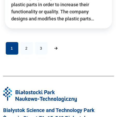
plastic parts in order to increase their
functionality or quality. The company
designs and modifies the plastic parts…
1
2
3
Białystok Science and Technology Park