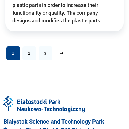
plastic parts in order to increase their
functionality or quality. The company
designs and modifies the plastic parts…
1
2
3
Białystok Science and Technology Park