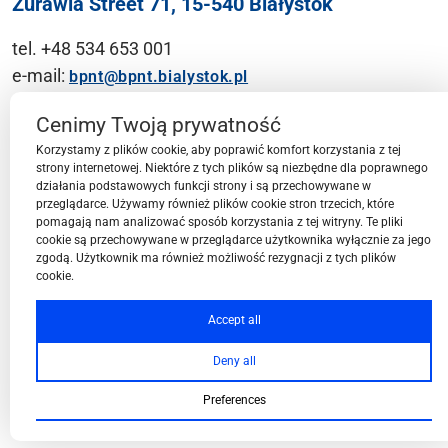
Żurawia Street 71, 15-540 Białystok
tel. +48 534 653 001
e-mail:
bpnt@bpnt.bialystok.pl
Contact
Cenimy Twoją prywatność
Korzystamy z plików cookie, aby poprawić komfort korzystania z tej
strony internetowej. Niektóre z tych plików są niezbędne dla poprawnego
działania podstawowych funkcji strony i są przechowywane w
przeglądarce. Używamy również plików cookie stron trzecich, które
BPN-T Area
pomagają nam analizować sposób korzystania z tej witryny. Te pliki
cookie są przechowywane w przeglądarce użytkownika wyłącznie za jego
zgodą. Użytkownik ma również możliwość rezygnacji z tych plików
cookie.
BPN-T Offer
Accept all
Deny all
About BPN-T
Preferences