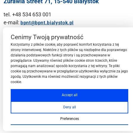
Żurawia Street 71, 15-540 Białystok
tel. +48 534 653 001
e-mail:
bpnt@bpnt.bialystok.pl
Contact
Cenimy Twoją prywatność
Korzystamy z plików cookie, aby poprawić komfort korzystania z tej
strony internetowej. Niektóre z tych plików są niezbędne dla poprawnego
działania podstawowych funkcji strony i są przechowywane w
przeglądarce. Używamy również plików cookie stron trzecich, które
BPN-T Area
pomagają nam analizować sposób korzystania z tej witryny. Te pliki
cookie są przechowywane w przeglądarce użytkownika wyłącznie za jego
zgodą. Użytkownik ma również możliwość rezygnacji z tych plików
cookie.
BPN-T Offer
Accept all
Deny all
About BPN-T
Preferences