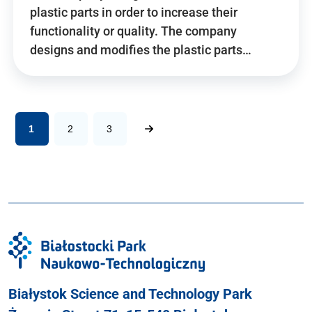
plastic parts in order to increase their
functionality or quality. The company
designs and modifies the plastic parts…
1
2
3
Białystok Science and Technology Park