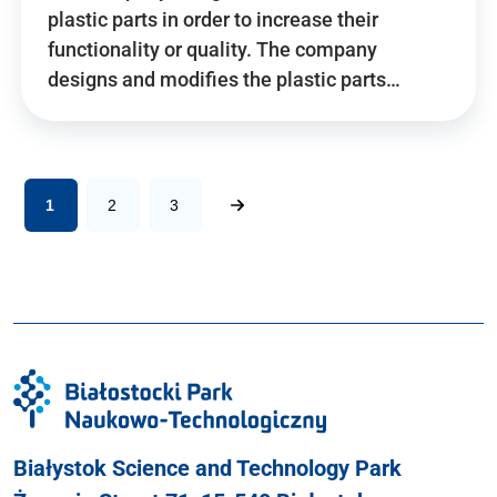
plastic parts in order to increase their
functionality or quality. The company
designs and modifies the plastic parts…
1
2
3
Białystok Science and Technology Park