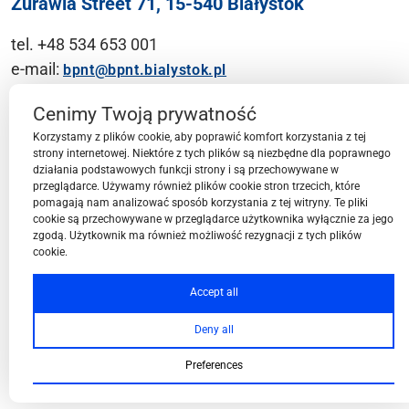
Żurawia Street 71, 15-540 Białystok
tel. +48 534 653 001
e-mail:
bpnt@bpnt.bialystok.pl
Contact
Cenimy Twoją prywatność
Korzystamy z plików cookie, aby poprawić komfort korzystania z tej
strony internetowej. Niektóre z tych plików są niezbędne dla poprawnego
działania podstawowych funkcji strony i są przechowywane w
przeglądarce. Używamy również plików cookie stron trzecich, które
BPN-T Area
pomagają nam analizować sposób korzystania z tej witryny. Te pliki
cookie są przechowywane w przeglądarce użytkownika wyłącznie za jego
zgodą. Użytkownik ma również możliwość rezygnacji z tych plików
cookie.
BPN-T Offer
Accept all
Deny all
About BPN-T
Preferences