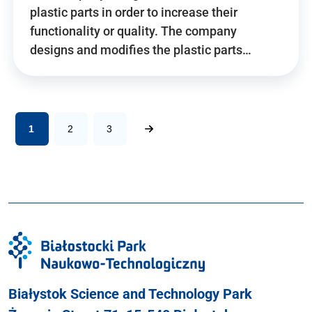
plastic parts in order to increase their
functionality or quality. The company
designs and modifies the plastic parts…
1
2
3
Białystok Science and Technology Park