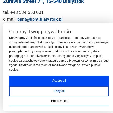
Żurawia Street 71, 15-540 Białystok
tel. +48 534 653 001
e-mail:
bpnt@bpnt.bialystok.pl
Contact
Cenimy Twoją prywatność
Korzystamy z plików cookie, aby poprawić komfort korzystania z tej
strony internetowej. Niektóre z tych plików są niezbędne dla poprawnego
działania podstawowych funkcji strony i są przechowywane w
przeglądarce. Używamy również plików cookie stron trzecich, które
BPN-T Area
pomagają nam analizować sposób korzystania z tej witryny. Te pliki
cookie są przechowywane w przeglądarce użytkownika wyłącznie za jego
zgodą. Użytkownik ma również możliwość rezygnacji z tych plików
cookie.
BPN-T Offer
Accept all
Deny all
About BPN-T
Preferences