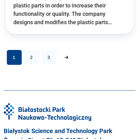
plastic parts in order to increase their
functionality or quality. The company
designs and modifies the plastic parts…
1
2
3
Białystok Science and Technology Park