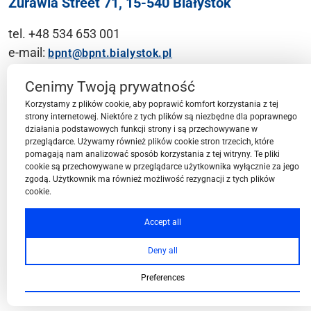
Żurawia Street 71, 15-540 Białystok
tel. +48 534 653 001
e-mail:
bpnt@bpnt.bialystok.pl
Contact
Cenimy Twoją prywatność
Korzystamy z plików cookie, aby poprawić komfort korzystania z tej
strony internetowej. Niektóre z tych plików są niezbędne dla poprawnego
działania podstawowych funkcji strony i są przechowywane w
przeglądarce. Używamy również plików cookie stron trzecich, które
BPN-T Area
pomagają nam analizować sposób korzystania z tej witryny. Te pliki
cookie są przechowywane w przeglądarce użytkownika wyłącznie za jego
zgodą. Użytkownik ma również możliwość rezygnacji z tych plików
cookie.
BPN-T Offer
Accept all
Deny all
About BPN-T
Preferences