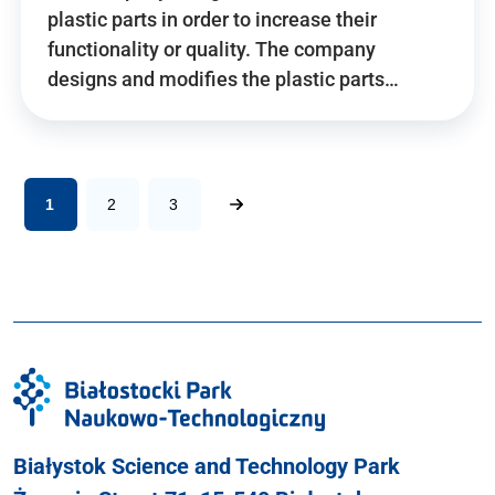
plastic parts in order to increase their
functionality or quality. The company
designs and modifies the plastic parts…
1
2
3
Białystok Science and Technology Park