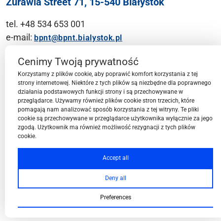
Żurawia Street 71, 15-540 Białystok
tel. +48 534 653 001
e-mail:
bpnt@bpnt.bialystok.pl
Contact
Cenimy Twoją prywatność
Korzystamy z plików cookie, aby poprawić komfort korzystania z tej
strony internetowej. Niektóre z tych plików są niezbędne dla poprawnego
działania podstawowych funkcji strony i są przechowywane w
przeglądarce. Używamy również plików cookie stron trzecich, które
BPN-T Area
pomagają nam analizować sposób korzystania z tej witryny. Te pliki
cookie są przechowywane w przeglądarce użytkownika wyłącznie za jego
zgodą. Użytkownik ma również możliwość rezygnacji z tych plików
cookie.
BPN-T Offer
Accept all
Deny all
About BPN-T
Preferences