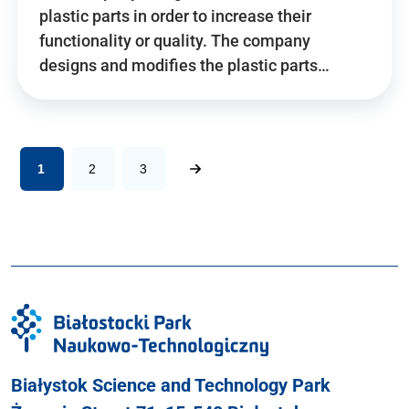
plastic parts in order to increase their
functionality or quality. The company
designs and modifies the plastic parts…
1
2
3
Białystok Science and Technology Park