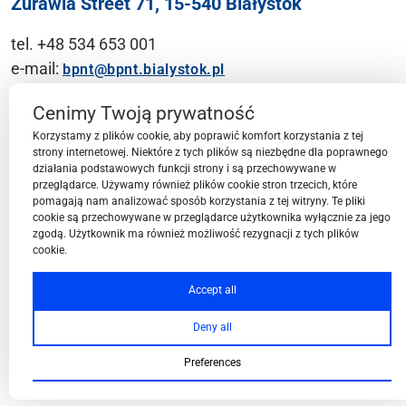
Żurawia Street 71, 15-540 Białystok
tel. +48 534 653 001
e-mail:
bpnt@bpnt.bialystok.pl
Contact
Cenimy Twoją prywatność
Korzystamy z plików cookie, aby poprawić komfort korzystania z tej
strony internetowej. Niektóre z tych plików są niezbędne dla poprawnego
działania podstawowych funkcji strony i są przechowywane w
przeglądarce. Używamy również plików cookie stron trzecich, które
BPN-T Area
pomagają nam analizować sposób korzystania z tej witryny. Te pliki
cookie są przechowywane w przeglądarce użytkownika wyłącznie za jego
zgodą. Użytkownik ma również możliwość rezygnacji z tych plików
cookie.
BPN-T Offer
Accept all
Deny all
About BPN-T
Preferences