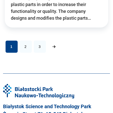
plastic parts in order to increase their
functionality or quality. The company
designs and modifies the plastic parts…
1
2
3
Białystok Science and Technology Park