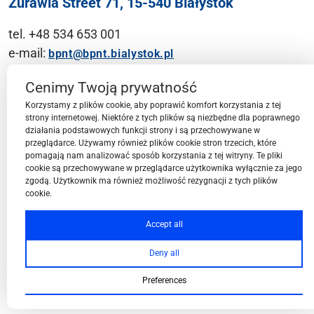
Żurawia Street 71, 15-540 Białystok
tel. +48 534 653 001
e-mail:
bpnt@bpnt.bialystok.pl
Contact
Cenimy Twoją prywatność
Korzystamy z plików cookie, aby poprawić komfort korzystania z tej
strony internetowej. Niektóre z tych plików są niezbędne dla poprawnego
działania podstawowych funkcji strony i są przechowywane w
przeglądarce. Używamy również plików cookie stron trzecich, które
BPN-T Area
pomagają nam analizować sposób korzystania z tej witryny. Te pliki
cookie są przechowywane w przeglądarce użytkownika wyłącznie za jego
zgodą. Użytkownik ma również możliwość rezygnacji z tych plików
cookie.
BPN-T Offer
Accept all
Deny all
About BPN-T
Preferences