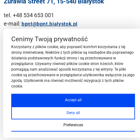
Żurawia Street 71, 15-540 Białystok
tel. +48 534 653 001
e-mail:
bpnt@bpnt.bialystok.pl
Contact
Cenimy Twoją prywatność
Korzystamy z plików cookie, aby poprawić komfort korzystania z tej
strony internetowej. Niektóre z tych plików są niezbędne dla poprawnego
działania podstawowych funkcji strony i są przechowywane w
przeglądarce. Używamy również plików cookie stron trzecich, które
BPN-T Area
pomagają nam analizować sposób korzystania z tej witryny. Te pliki
cookie są przechowywane w przeglądarce użytkownika wyłącznie za jego
zgodą. Użytkownik ma również możliwość rezygnacji z tych plików
cookie.
BPN-T Offer
Accept all
Deny all
About BPN-T
Preferences