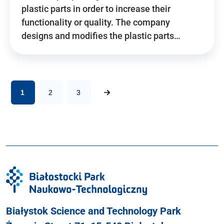
plastic parts in order to increase their
functionality or quality. The company
designs and modifies the plastic parts…
1
2
3
Białystok Science and Technology Park