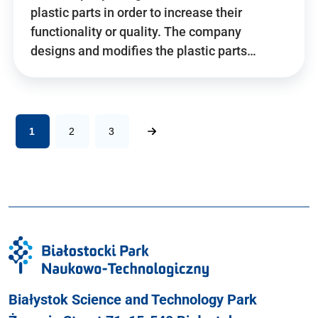
plastic parts in order to increase their
functionality or quality. The company
designs and modifies the plastic parts…
1
2
3
Białystok Science and Technology Park