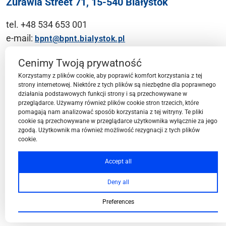
Żurawia Street 71, 15-540 Białystok
tel. +48 534 653 001
e-mail:
bpnt@bpnt.bialystok.pl
Contact
Cenimy Twoją prywatność
Korzystamy z plików cookie, aby poprawić komfort korzystania z tej
strony internetowej. Niektóre z tych plików są niezbędne dla poprawnego
działania podstawowych funkcji strony i są przechowywane w
przeglądarce. Używamy również plików cookie stron trzecich, które
BPN-T Area
pomagają nam analizować sposób korzystania z tej witryny. Te pliki
cookie są przechowywane w przeglądarce użytkownika wyłącznie za jego
zgodą. Użytkownik ma również możliwość rezygnacji z tych plików
cookie.
BPN-T Offer
Accept all
Deny all
About BPN-T
Preferences