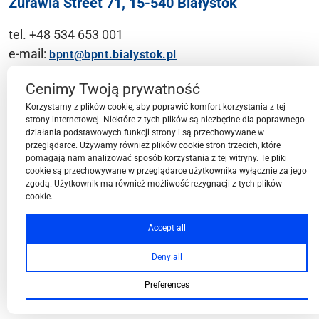
Żurawia Street 71, 15-540 Białystok
tel. +48 534 653 001
e-mail:
bpnt@bpnt.bialystok.pl
Contact
Cenimy Twoją prywatność
Korzystamy z plików cookie, aby poprawić komfort korzystania z tej
strony internetowej. Niektóre z tych plików są niezbędne dla poprawnego
działania podstawowych funkcji strony i są przechowywane w
przeglądarce. Używamy również plików cookie stron trzecich, które
BPN-T Area
pomagają nam analizować sposób korzystania z tej witryny. Te pliki
cookie są przechowywane w przeglądarce użytkownika wyłącznie za jego
zgodą. Użytkownik ma również możliwość rezygnacji z tych plików
cookie.
BPN-T Offer
Accept all
Deny all
About BPN-T
Preferences