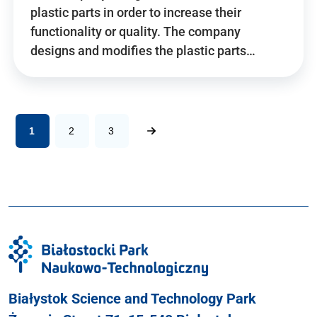
plastic parts in order to increase their
functionality or quality. The company
designs and modifies the plastic parts…
1
2
3
Białystok Science and Technology Park