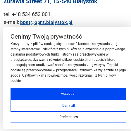
Żurawia Street 71, 15-540 Białystok
tel. +48 534 653 001
e-mail:
bpnt@bpnt.bialystok.pl
Contact
Cenimy Twoją prywatność
Korzystamy z plików cookie, aby poprawić komfort korzystania z tej
strony internetowej. Niektóre z tych plików są niezbędne dla poprawnego
działania podstawowych funkcji strony i są przechowywane w
przeglądarce. Używamy również plików cookie stron trzecich, które
BPN-T Area
pomagają nam analizować sposób korzystania z tej witryny. Te pliki
cookie są przechowywane w przeglądarce użytkownika wyłącznie za jego
zgodą. Użytkownik ma również możliwość rezygnacji z tych plików
cookie.
BPN-T Offer
Accept all
Deny all
About BPN-T
Preferences