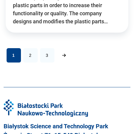
plastic parts in order to increase their
functionality or quality. The company
designs and modifies the plastic parts…
1
2
3
Białystok Science and Technology Park