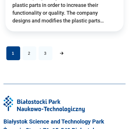
plastic parts in order to increase their
functionality or quality. The company
designs and modifies the plastic parts…
1
2
3
Białystok Science and Technology Park