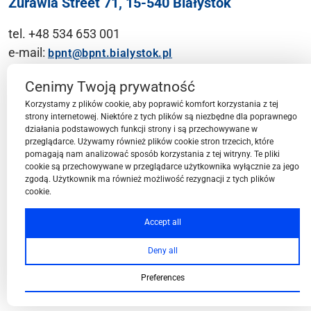
Żurawia Street 71, 15-540 Białystok
tel. +48 534 653 001
e-mail:
bpnt@bpnt.bialystok.pl
Contact
Cenimy Twoją prywatność
Korzystamy z plików cookie, aby poprawić komfort korzystania z tej
strony internetowej. Niektóre z tych plików są niezbędne dla poprawnego
działania podstawowych funkcji strony i są przechowywane w
przeglądarce. Używamy również plików cookie stron trzecich, które
BPN-T Area
pomagają nam analizować sposób korzystania z tej witryny. Te pliki
cookie są przechowywane w przeglądarce użytkownika wyłącznie za jego
zgodą. Użytkownik ma również możliwość rezygnacji z tych plików
cookie.
BPN-T Offer
Accept all
Deny all
About BPN-T
Preferences