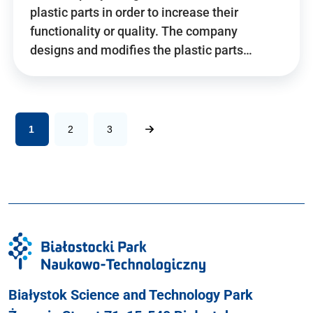
plastic parts in order to increase their
functionality or quality. The company
designs and modifies the plastic parts…
1
2
3
Białystok Science and Technology Park