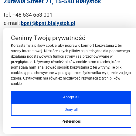
Żurawia Street 71, 15-540 Białystok
tel. +48 534 653 001
e-mail:
bpnt@bpnt.bialystok.pl
Contact
Cenimy Twoją prywatność
Korzystamy z plików cookie, aby poprawić komfort korzystania z tej
strony internetowej. Niektóre z tych plików są niezbędne dla poprawnego
działania podstawowych funkcji strony i są przechowywane w
przeglądarce. Używamy również plików cookie stron trzecich, które
BPN-T Area
pomagają nam analizować sposób korzystania z tej witryny. Te pliki
cookie są przechowywane w przeglądarce użytkownika wyłącznie za jego
zgodą. Użytkownik ma również możliwość rezygnacji z tych plików
cookie.
BPN-T Offer
Accept all
Deny all
About BPN-T
Preferences