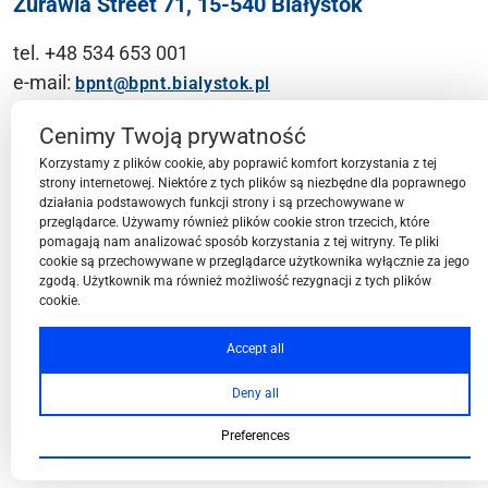
Żurawia Street 71, 15-540 Białystok
tel. +48 534 653 001
e-mail:
bpnt@bpnt.bialystok.pl
Contact
Cenimy Twoją prywatność
Korzystamy z plików cookie, aby poprawić komfort korzystania z tej
strony internetowej. Niektóre z tych plików są niezbędne dla poprawnego
działania podstawowych funkcji strony i są przechowywane w
przeglądarce. Używamy również plików cookie stron trzecich, które
BPN-T Area
pomagają nam analizować sposób korzystania z tej witryny. Te pliki
cookie są przechowywane w przeglądarce użytkownika wyłącznie za jego
zgodą. Użytkownik ma również możliwość rezygnacji z tych plików
cookie.
BPN-T Offer
Accept all
Deny all
About BPN-T
Preferences