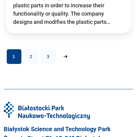
plastic parts in order to increase their
functionality or quality. The company
designs and modifies the plastic parts…
1
2
3
Białystok Science and Technology Park