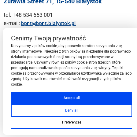
Żurawia Street 71, 15-540 Białystok
tel. +48 534 653 001
e-mail:
bpnt@bpnt.bialystok.pl
Contact
Cenimy Twoją prywatność
Korzystamy z plików cookie, aby poprawić komfort korzystania z tej
strony internetowej. Niektóre z tych plików są niezbędne dla poprawnego
działania podstawowych funkcji strony i są przechowywane w
przeglądarce. Używamy również plików cookie stron trzecich, które
BPN-T Area
pomagają nam analizować sposób korzystania z tej witryny. Te pliki
cookie są przechowywane w przeglądarce użytkownika wyłącznie za jego
zgodą. Użytkownik ma również możliwość rezygnacji z tych plików
cookie.
BPN-T Offer
Accept all
Deny all
About BPN-T
Preferences