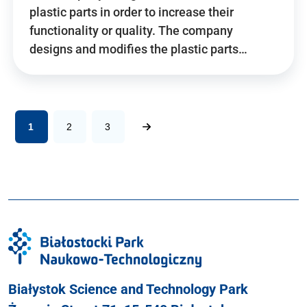
plastic parts in order to increase their
functionality or quality. The company
designs and modifies the plastic parts…
1
2
3
Białystok Science and Technology Park