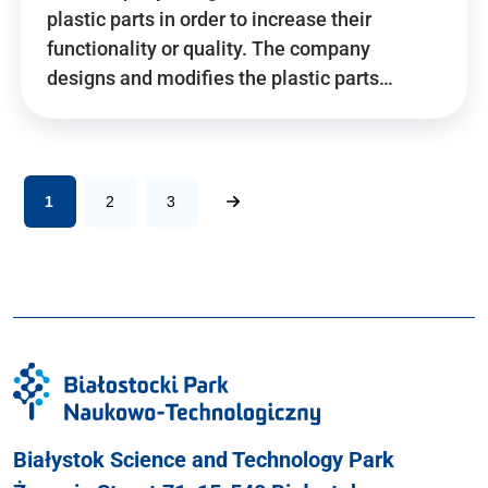
plastic parts in order to increase their
functionality or quality. The company
designs and modifies the plastic parts…
1
2
3
Białystok Science and Technology Park