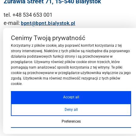
Żurawia Street 71, 15-540 Białystok
tel. +48 534 653 001
e-mail:
bpnt@bpnt.bialystok.pl
Contact
Cenimy Twoją prywatność
Korzystamy z plików cookie, aby poprawić komfort korzystania z tej
strony internetowej. Niektóre z tych plików są niezbędne dla poprawnego
działania podstawowych funkcji strony i są przechowywane w
przeglądarce. Używamy również plików cookie stron trzecich, które
BPN-T Area
pomagają nam analizować sposób korzystania z tej witryny. Te pliki
cookie są przechowywane w przeglądarce użytkownika wyłącznie za jego
zgodą. Użytkownik ma również możliwość rezygnacji z tych plików
cookie.
BPN-T Offer
Accept all
Deny all
About BPN-T
Preferences