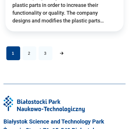
plastic parts in order to increase their
functionality or quality. The company
designs and modifies the plastic parts…
1
2
3
Białystok Science and Technology Park