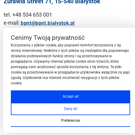
Żurawia Street 71, 15-540 Białystok
tel. +48 534 653 001
e-mail:
bpnt@bpnt.bialystok.pl
Contact
Cenimy Twoją prywatność
Korzystamy z plików cookie, aby poprawić komfort korzystania z tej
strony internetowej. Niektóre z tych plików są niezbędne dla poprawnego
działania podstawowych funkcji strony i są przechowywane w
przeglądarce. Używamy również plików cookie stron trzecich, które
BPN-T Area
pomagają nam analizować sposób korzystania z tej witryny. Te pliki
cookie są przechowywane w przeglądarce użytkownika wyłącznie za jego
zgodą. Użytkownik ma również możliwość rezygnacji z tych plików
cookie.
BPN-T Offer
Accept all
Deny all
About BPN-T
Preferences