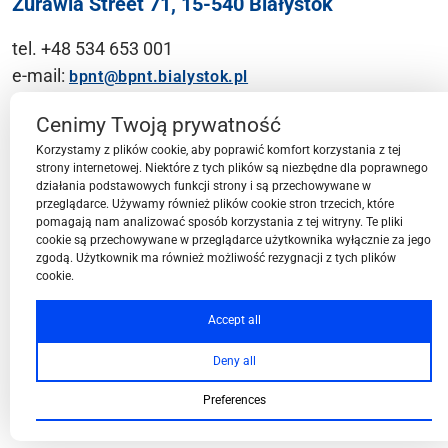
Żurawia Street 71, 15-540 Białystok
tel. +48 534 653 001
e-mail:
bpnt@bpnt.bialystok.pl
Contact
Cenimy Twoją prywatność
Korzystamy z plików cookie, aby poprawić komfort korzystania z tej
strony internetowej. Niektóre z tych plików są niezbędne dla poprawnego
działania podstawowych funkcji strony i są przechowywane w
przeglądarce. Używamy również plików cookie stron trzecich, które
BPN-T Area
pomagają nam analizować sposób korzystania z tej witryny. Te pliki
cookie są przechowywane w przeglądarce użytkownika wyłącznie za jego
zgodą. Użytkownik ma również możliwość rezygnacji z tych plików
cookie.
BPN-T Offer
Accept all
Deny all
About BPN-T
Preferences