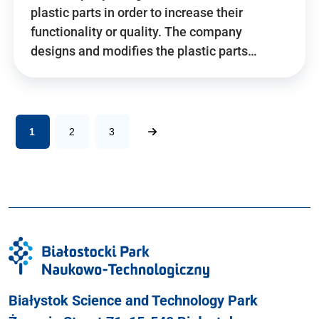
plastic parts in order to increase their
functionality or quality. The company
designs and modifies the plastic parts…
1
2
3
Białystok Science and Technology Park