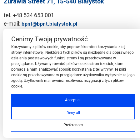
Żurawia Street 71, 15-540 Białystok
tel. +48 534 653 001
e-mail:
bpnt@bpnt.bialystok.pl
Contact
Cenimy Twoją prywatność
Korzystamy z plików cookie, aby poprawić komfort korzystania z tej
strony internetowej. Niektóre z tych plików są niezbędne dla poprawnego
działania podstawowych funkcji strony i są przechowywane w
przeglądarce. Używamy również plików cookie stron trzecich, które
BPN-T Area
pomagają nam analizować sposób korzystania z tej witryny. Te pliki
cookie są przechowywane w przeglądarce użytkownika wyłącznie za jego
zgodą. Użytkownik ma również możliwość rezygnacji z tych plików
cookie.
BPN-T Offer
Accept all
Deny all
About BPN-T
Preferences