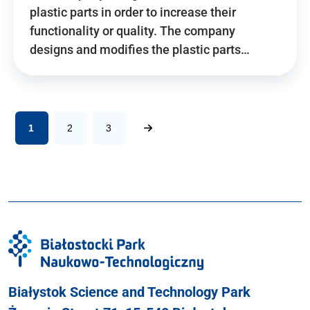
plastic parts in order to increase their
functionality or quality. The company
designs and modifies the plastic parts…
1
2
3
Białystok Science and Technology Park