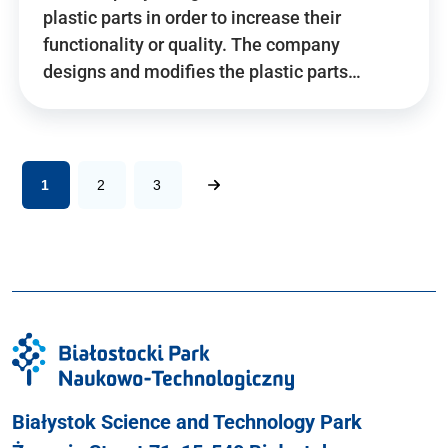
plastic parts in order to increase their
functionality or quality. The company
designs and modifies the plastic parts…
1
2
3
Białystok Science and Technology Park