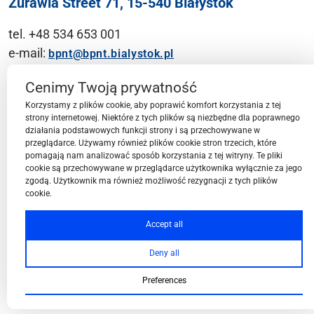
Żurawia Street 71, 15-540 Białystok
tel. +48 534 653 001
e-mail:
bpnt@bpnt.bialystok.pl
Contact
Cenimy Twoją prywatność
Korzystamy z plików cookie, aby poprawić komfort korzystania z tej
strony internetowej. Niektóre z tych plików są niezbędne dla poprawnego
działania podstawowych funkcji strony i są przechowywane w
przeglądarce. Używamy również plików cookie stron trzecich, które
BPN-T Area
pomagają nam analizować sposób korzystania z tej witryny. Te pliki
cookie są przechowywane w przeglądarce użytkownika wyłącznie za jego
zgodą. Użytkownik ma również możliwość rezygnacji z tych plików
cookie.
BPN-T Offer
Accept all
Deny all
About BPN-T
Preferences