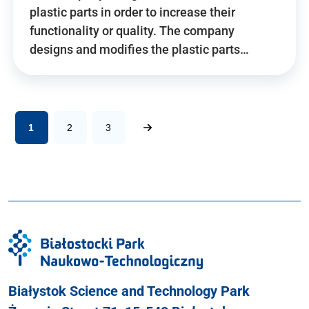
plastic parts in order to increase their
functionality or quality. The company
designs and modifies the plastic parts…
1
2
3
Białystok Science and Technology Park