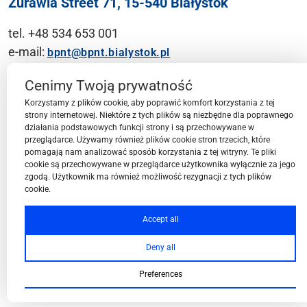
Żurawia Street 71, 15-540 Białystok
tel. +48 534 653 001
e-mail:
bpnt@bpnt.bialystok.pl
Contact
Cenimy Twoją prywatność
Korzystamy z plików cookie, aby poprawić komfort korzystania z tej
strony internetowej. Niektóre z tych plików są niezbędne dla poprawnego
działania podstawowych funkcji strony i są przechowywane w
przeglądarce. Używamy również plików cookie stron trzecich, które
BPN-T Area
pomagają nam analizować sposób korzystania z tej witryny. Te pliki
cookie są przechowywane w przeglądarce użytkownika wyłącznie za jego
zgodą. Użytkownik ma również możliwość rezygnacji z tych plików
cookie.
BPN-T Offer
Accept all
Deny all
About BPN-T
Preferences