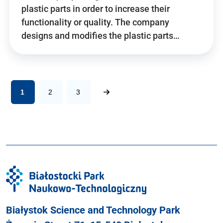
plastic parts in order to increase their
functionality or quality. The company
designs and modifies the plastic parts…
1
2
3
Białystok Science and Technology Park