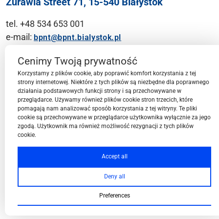
Żurawia Street 71, 15-540 Białystok
tel. +48 534 653 001
e-mail:
bpnt@bpnt.bialystok.pl
Contact
Cenimy Twoją prywatność
Korzystamy z plików cookie, aby poprawić komfort korzystania z tej
strony internetowej. Niektóre z tych plików są niezbędne dla poprawnego
działania podstawowych funkcji strony i są przechowywane w
przeglądarce. Używamy również plików cookie stron trzecich, które
BPN-T Area
pomagają nam analizować sposób korzystania z tej witryny. Te pliki
cookie są przechowywane w przeglądarce użytkownika wyłącznie za jego
zgodą. Użytkownik ma również możliwość rezygnacji z tych plików
cookie.
BPN-T Offer
Accept all
Deny all
About BPN-T
Preferences