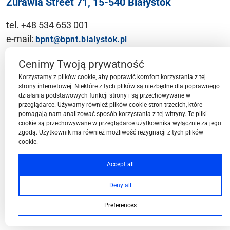
Żurawia Street 71, 15-540 Białystok
tel. +48 534 653 001
e-mail:
bpnt@bpnt.bialystok.pl
Contact
Cenimy Twoją prywatność
Korzystamy z plików cookie, aby poprawić komfort korzystania z tej
strony internetowej. Niektóre z tych plików są niezbędne dla poprawnego
działania podstawowych funkcji strony i są przechowywane w
przeglądarce. Używamy również plików cookie stron trzecich, które
BPN-T Area
pomagają nam analizować sposób korzystania z tej witryny. Te pliki
cookie są przechowywane w przeglądarce użytkownika wyłącznie za jego
zgodą. Użytkownik ma również możliwość rezygnacji z tych plików
cookie.
BPN-T Offer
Accept all
Deny all
About BPN-T
Preferences