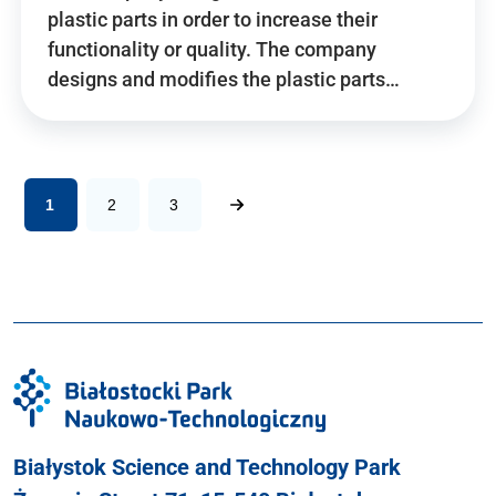
plastic parts in order to increase their
functionality or quality. The company
designs and modifies the plastic parts…
1
2
3
Białystok Science and Technology Park