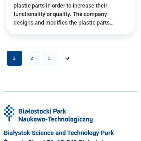
plastic parts in order to increase their
functionality or quality. The company
designs and modifies the plastic parts…
1
2
3
Białystok Science and Technology Park