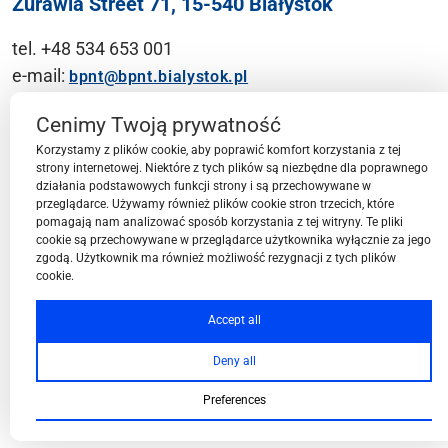
Żurawia Street 71, 15-540 Białystok
tel. +48 534 653 001
e-mail:
bpnt@bpnt.bialystok.pl
Contact
Cenimy Twoją prywatność
Korzystamy z plików cookie, aby poprawić komfort korzystania z tej
strony internetowej. Niektóre z tych plików są niezbędne dla poprawnego
działania podstawowych funkcji strony i są przechowywane w
przeglądarce. Używamy również plików cookie stron trzecich, które
BPN-T Area
pomagają nam analizować sposób korzystania z tej witryny. Te pliki
cookie są przechowywane w przeglądarce użytkownika wyłącznie za jego
zgodą. Użytkownik ma również możliwość rezygnacji z tych plików
cookie.
BPN-T Offer
Accept all
Deny all
About BPN-T
Preferences