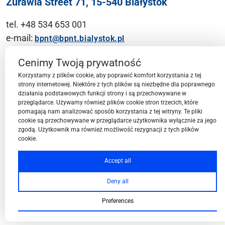
Żurawia Street 71, 15-540 Białystok
tel. +48 534 653 001
e-mail:
bpnt@bpnt.bialystok.pl
Contact
Cenimy Twoją prywatność
Korzystamy z plików cookie, aby poprawić komfort korzystania z tej
strony internetowej. Niektóre z tych plików są niezbędne dla poprawnego
działania podstawowych funkcji strony i są przechowywane w
przeglądarce. Używamy również plików cookie stron trzecich, które
BPN-T Area
pomagają nam analizować sposób korzystania z tej witryny. Te pliki
cookie są przechowywane w przeglądarce użytkownika wyłącznie za jego
zgodą. Użytkownik ma również możliwość rezygnacji z tych plików
cookie.
BPN-T Offer
Accept all
Deny all
About BPN-T
Preferences