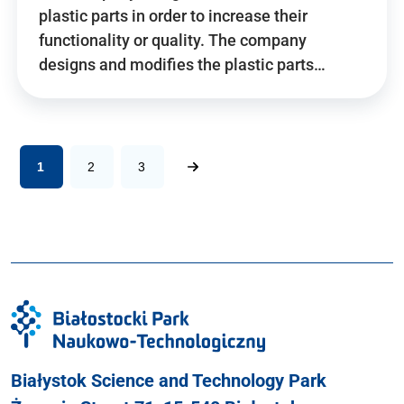
plastic parts in order to increase their
functionality or quality. The company
designs and modifies the plastic parts…
1
2
3
Białystok Science and Technology Park