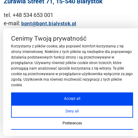
Żurawia Street 71, 15-540 Białystok
tel. +48 534 653 001
e-mail:
bpnt@bpnt.bialystok.pl
Contact
Cenimy Twoją prywatność
Korzystamy z plików cookie, aby poprawić komfort korzystania z tej
strony internetowej. Niektóre z tych plików są niezbędne dla poprawnego
działania podstawowych funkcji strony i są przechowywane w
przeglądarce. Używamy również plików cookie stron trzecich, które
BPN-T Area
pomagają nam analizować sposób korzystania z tej witryny. Te pliki
cookie są przechowywane w przeglądarce użytkownika wyłącznie za jego
zgodą. Użytkownik ma również możliwość rezygnacji z tych plików
cookie.
BPN-T Offer
Accept all
Deny all
About BPN-T
Preferences