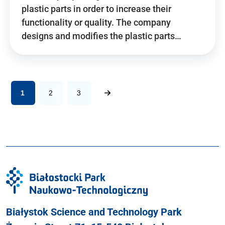
plastic parts in order to increase their
functionality or quality. The company
designs and modifies the plastic parts…
1
2
3
Białystok Science and Technology Park