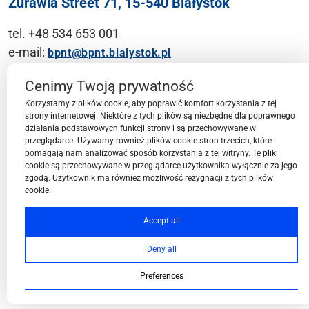
Żurawia Street 71, 15-540 Białystok
tel. +48 534 653 001
e-mail:
bpnt@bpnt.bialystok.pl
Contact
Cenimy Twoją prywatność
Korzystamy z plików cookie, aby poprawić komfort korzystania z tej
strony internetowej. Niektóre z tych plików są niezbędne dla poprawnego
działania podstawowych funkcji strony i są przechowywane w
przeglądarce. Używamy również plików cookie stron trzecich, które
BPN-T Area
pomagają nam analizować sposób korzystania z tej witryny. Te pliki
cookie są przechowywane w przeglądarce użytkownika wyłącznie za jego
zgodą. Użytkownik ma również możliwość rezygnacji z tych plików
cookie.
BPN-T Offer
Accept all
Deny all
About BPN-T
Preferences