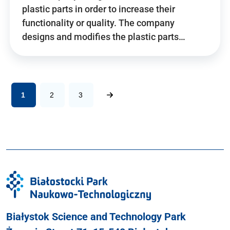
plastic parts in order to increase their
functionality or quality. The company
designs and modifies the plastic parts…
1
2
3
Białystok Science and Technology Park