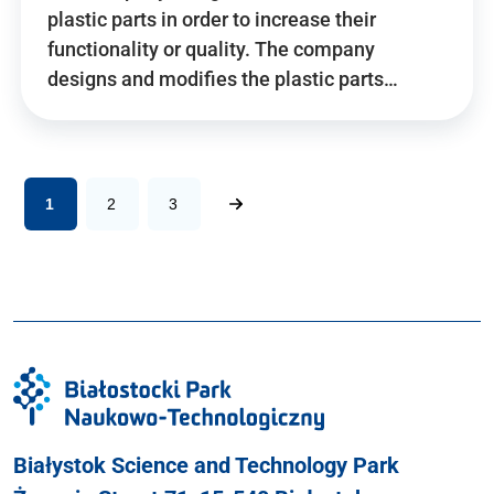
plastic parts in order to increase their
functionality or quality. The company
designs and modifies the plastic parts…
1
2
3
Białystok Science and Technology Park