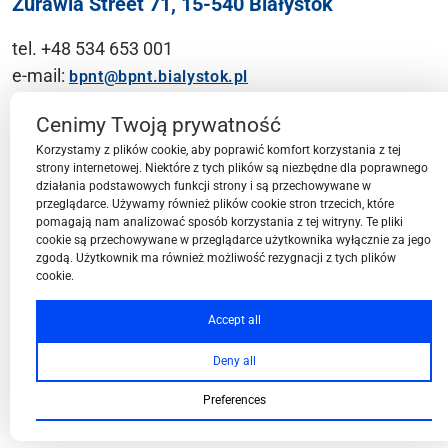
Żurawia Street 71, 15-540 Białystok
tel. +48 534 653 001
e-mail:
bpnt@bpnt.bialystok.pl
Contact
Cenimy Twoją prywatność
Korzystamy z plików cookie, aby poprawić komfort korzystania z tej
strony internetowej. Niektóre z tych plików są niezbędne dla poprawnego
działania podstawowych funkcji strony i są przechowywane w
przeglądarce. Używamy również plików cookie stron trzecich, które
BPN-T Area
pomagają nam analizować sposób korzystania z tej witryny. Te pliki
cookie są przechowywane w przeglądarce użytkownika wyłącznie za jego
zgodą. Użytkownik ma również możliwość rezygnacji z tych plików
cookie.
BPN-T Offer
Accept all
Deny all
About BPN-T
Preferences