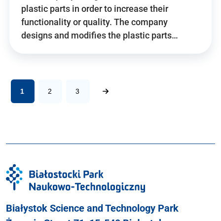
plastic parts in order to increase their
functionality or quality. The company
designs and modifies the plastic parts…
1
2
3
Białystok Science and Technology Park