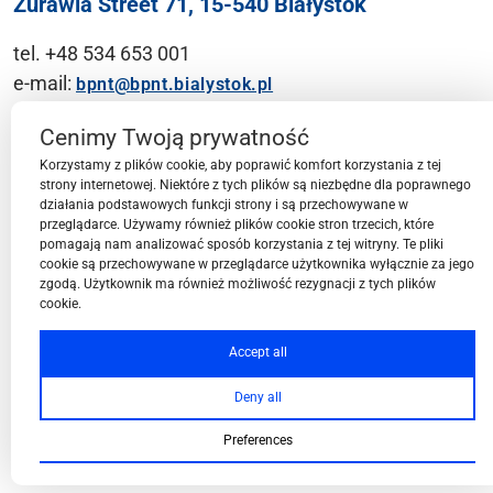
Żurawia Street 71, 15-540 Białystok
tel. +48 534 653 001
e-mail:
bpnt@bpnt.bialystok.pl
Contact
Cenimy Twoją prywatność
Korzystamy z plików cookie, aby poprawić komfort korzystania z tej
strony internetowej. Niektóre z tych plików są niezbędne dla poprawnego
działania podstawowych funkcji strony i są przechowywane w
przeglądarce. Używamy również plików cookie stron trzecich, które
BPN-T Area
pomagają nam analizować sposób korzystania z tej witryny. Te pliki
cookie są przechowywane w przeglądarce użytkownika wyłącznie za jego
zgodą. Użytkownik ma również możliwość rezygnacji z tych plików
cookie.
BPN-T Offer
Accept all
Deny all
About BPN-T
Preferences