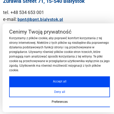
Żurawia Street 71, 15-540 Białystok
tel. +48 534 653 001
e-mail:
bpnt@bpnt.bialystok.pl
Contact
Cenimy Twoją prywatność
Korzystamy z plików cookie, aby poprawić komfort korzystania z tej
strony internetowej. Niektóre z tych plików są niezbędne dla poprawnego
działania podstawowych funkcji strony i są przechowywane w
przeglądarce. Używamy również plików cookie stron trzecich, które
BPN-T Area
pomagają nam analizować sposób korzystania z tej witryny. Te pliki
cookie są przechowywane w przeglądarce użytkownika wyłącznie za jego
zgodą. Użytkownik ma również możliwość rezygnacji z tych plików
cookie.
BPN-T Offer
Accept all
Deny all
About BPN-T
Preferences