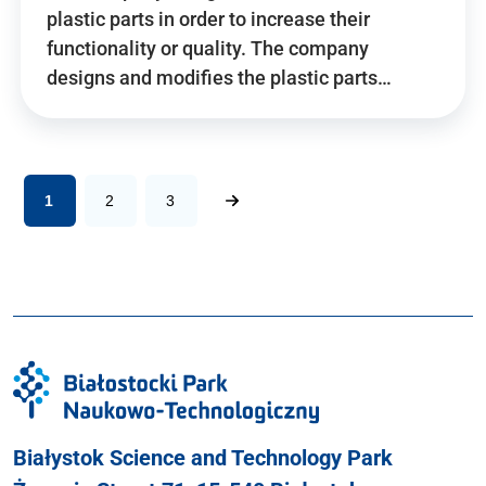
plastic parts in order to increase their
functionality or quality. The company
designs and modifies the plastic parts…
1
2
3
Białystok Science and Technology Park