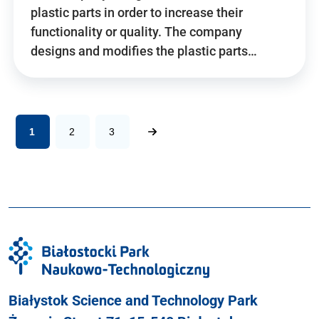
plastic parts in order to increase their
functionality or quality. The company
designs and modifies the plastic parts…
1
2
3
Białystok Science and Technology Park