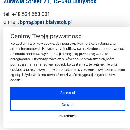
Żurawia Street 71, 15-540 Białystok
tel. +48 534 653 001
e-mail:
bpnt@bpnt.bialystok.pl
Contact
Cenimy Twoją prywatność
Korzystamy z plików cookie, aby poprawić komfort korzystania z tej
strony internetowej. Niektóre z tych plików są niezbędne dla poprawnego
działania podstawowych funkcji strony i są przechowywane w
przeglądarce. Używamy również plików cookie stron trzecich, które
BPN-T Area
pomagają nam analizować sposób korzystania z tej witryny. Te pliki
cookie są przechowywane w przeglądarce użytkownika wyłącznie za jego
zgodą. Użytkownik ma również możliwość rezygnacji z tych plików
cookie.
BPN-T Offer
Accept all
Deny all
About BPN-T
Preferences